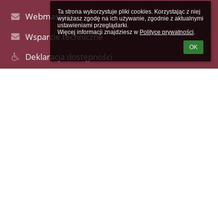
Ta strona wykorzystuje pliki cookies. Korzystając z niej 
Webmaster
wyrażasz zgodę na ich używanie, zgodnie z aktualnymi 
ustawieniami przeglądarki.

Więcej informacji znajdziesz w 
Polityce prywatności
.
Wsparcie techniczne
OK
Deklaracja dostępności
Informacje prawne
Polityka prywatności
Metryczka
Mapa strony
O nas
Kontakt
Aktualności