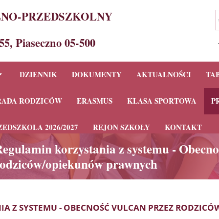
LNO-PRZEDSZKOLNY
 55, Piaseczno 05-500
DZIENNIK
DOKUMENTY
AKTUALNOŚCI
TA
RADA RODZICÓW
ERASMUS
KLASA SPORTOWA
P
EDSZKOLA 2026/2027
REJON SZKOŁY
KONTAKT
egulamin korzystania z systemu - Obecno
rodziców/opiekunów prawnych
IA Z SYSTEMU - OBECNOŚĆ VULCAN PRZEZ RODZI