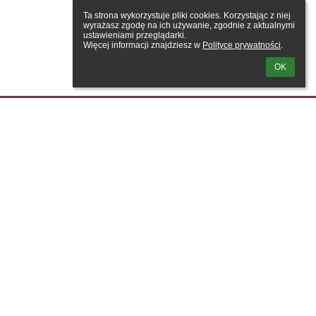
Ta strona wykorzystuje pliki cookies. Korzystając z niej 
wyrażasz zgodę na ich używanie, zgodnie z aktualnymi 
ustawieniami przeglądarki.

Więcej informacji znajdziesz w 
Polityce prywatności
.
OK
 media społecznościowe