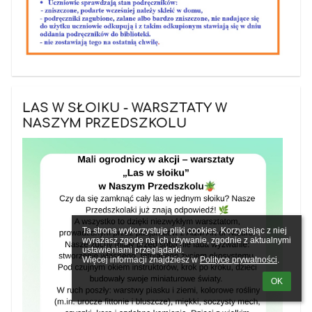
LAS W SŁOIKU - WARSZTATY W
NASZYM PRZEDSZKOLU
Ta strona wykorzystuje pliki cookies. Korzystając z niej 
wyrażasz zgodę na ich używanie, zgodnie z aktualnymi 
ustawieniami przeglądarki.

Więcej informacji znajdziesz w 
Polityce prywatności
.
OK