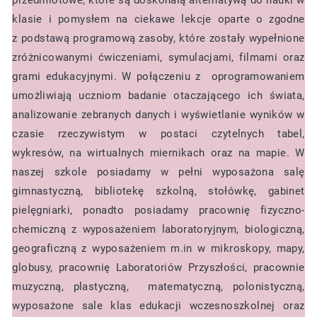
przedmiotowe, które są doskonałą alternatywą do nauki w
klasie i pomysłem na ciekawe lekcje oparte o zgodne
z podstawą programową zasoby, które zostały wypełnione
zróżnicowanymi ćwiczeniami, symulacjami, filmami oraz
grami edukacyjnymi. W połączeniu z oprogramowaniem
umożliwiają uczniom badanie otaczającego ich świata,
analizowanie zebranych danych i wyświetlanie wyników w
czasie rzeczywistym w postaci czytelnych tabel,
wykresów, na wirtualnych miernikach oraz na mapie. W
naszej szkole posiadamy w pełni wyposażona salę
gimnastyczną, bibliotekę szkolną, stołówkę, gabinet
pielęgniarki, ponadto posiadamy pracownię fizyczno-
chemiczną z wyposażeniem laboratoryjnym, biologiczną,
geograficzną z wyposażeniem m.in w mikroskopy, mapy,
globusy, pracownię Laboratoriów Przyszłości, pracownie
muzyczną, plastyczną, matematyczną, polonistyczną,
wyposażone sale klas edukacji wczesnoszkolnej oraz