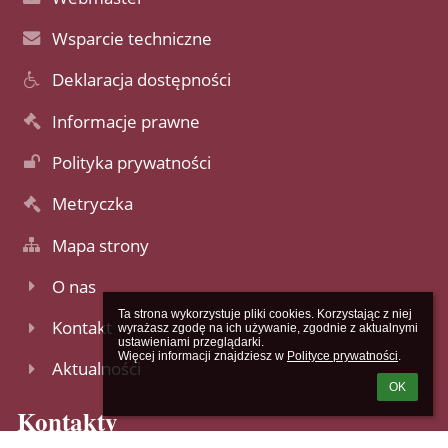
Wsparcie techniczne
Deklaracja dostępności
Informacje prawne
Polityka prywatności
Metryczka
Mapa strony
O nas
Ta strona wykorzystuje pliki cookies. Korzystając z niej 
Kontakt
wyrażasz zgodę na ich używanie, zgodnie z aktualnymi 
ustawieniami przeglądarki.

Więcej informacji znajdziesz w 
Polityce prywatności
.
Aktualności
OK
Kontakty