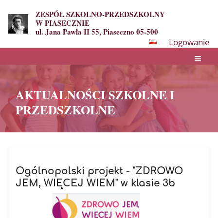
ZESPÓŁ SZKOLNO-PRZEDSZKOLNY
W PIASECZNIE
ul. Jana Pawła II 55, Piaseczno 05-500
Logowanie
AKTUALNOŚCI SZKOLNE I
PRZEDSZKOLNE
AKTUALNOŚCI
SZKOLNE
Ogólnopolski projekt - "ZDROWO
JEM, WIĘCEJ WIEM" w klasie 3b
I
PRZEDSZKOLNE