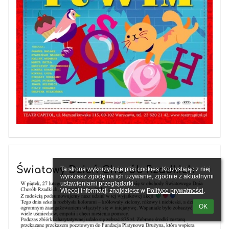
Światowy Dzień Chorób Rzadkich
Ta strona wykorzystuje pliki cookies. Korzystając z niej 
wyrażasz zgodę na ich używanie, zgodnie z aktualnymi 
ustawieniami przeglądarki.

Więcej informacji znajdziesz w 
Polityce prywatności
.
OK