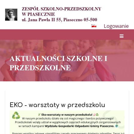
ZESPÓŁ SZKOLNO-PRZEDSZKOLNY
W PIASECZNIE
ul. Jana Pawła II 55, Piaseczno 05-500
Logowanie
AKTUALNOŚCI SZKOLNE I
PRZEDSZKOLNE
AKTUALNOŚCI
SZKOLNE
EKO - warsztaty w przedszkolu
I
PRZEDSZKOLNE