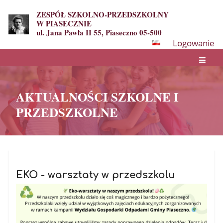
ZESPÓŁ SZKOLNO-PRZEDSZKOLNY
W PIASECZNIE
ul. Jana Pawła II 55, Piaseczno 05-500
Logowanie
AKTUALNOŚCI SZKOLNE I
PRZEDSZKOLNE
AKTUALNOŚCI
SZKOLNE
EKO - warsztaty w przedszkolu
I
PRZEDSZKOLNE