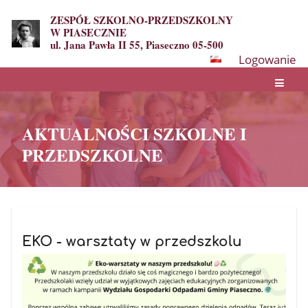
ZESPÓŁ SZKOLNO-PRZEDSZKOLNY
W PIASECZNIE
ul. Jana Pawła II 55, Piaseczno 05-500
Logowanie
AKTUALNOŚCI SZKOLNE I
PRZEDSZKOLNE
AKTUALNOŚCI
SZKOLNE
EKO - warsztaty w przedszkolu
I
PRZEDSZKOLNE