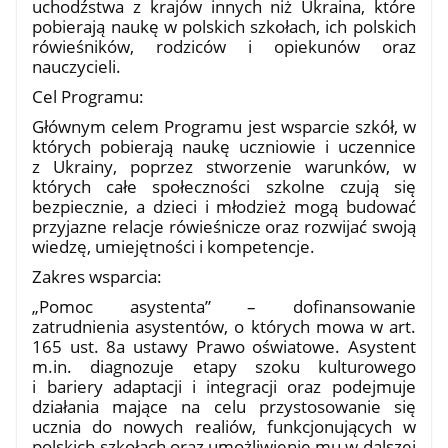
uchodźstwa z krajów innych niż Ukraina, które
pobierają naukę w polskich szkołach, ich polskich
rówieśników, rodziców i opiekunów oraz
nauczycieli.
Cel Programu:
Głównym celem Programu jest wsparcie szkół, w
których pobierają naukę uczniowie i uczennice
z Ukrainy, poprzez stworzenie warunków, w
których całe społeczności szkolne czują się
bezpiecznie, a dzieci i młodzież mogą budować
przyjazne relacje rówieśnicze oraz rozwijać swoją
wiedzę, umiejętności i kompetencje.
Zakres wsparcia:
„Pomoc asystenta” – dofinansowanie
zatrudnienia asystentów, o których mowa w art.
165 ust. 8a ustawy Prawo oświatowe. Asystent
m.in. diagnozuje etapy szoku kulturowego
i bariery adaptacji i integracji oraz podejmuje
działania mające na celu przystosowanie się
ucznia do nowych realiów, funkcjonujących w
polskich szkołach oraz umożliwienie mu w dalszej