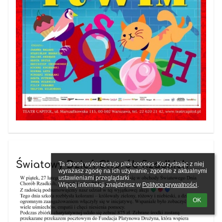
Światowy Dzień Chorób Rzadkich
Ta strona wykorzystuje pliki cookies. Korzystając z niej 
wyrażasz zgodę na ich używanie, zgodnie z aktualnymi 
ustawieniami przeglądarki.

Więcej informacji znajdziesz w 
Polityce prywatności
.
OK