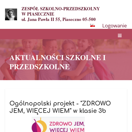
ZESPÓŁ SZKOLNO-PRZEDSZKOLNY
W PIASECZNIE
ul. Jana Pawła II 55, Piaseczno 05-500
Logowanie
AKTUALNOŚCI SZKOLNE I
PRZEDSZKOLNE
AKTUALNOŚCI
SZKOLNE
Ogólnopolski projekt - "ZDROWO
JEM, WIĘCEJ WIEM" w klasie 3b
I
PRZEDSZKOLNE