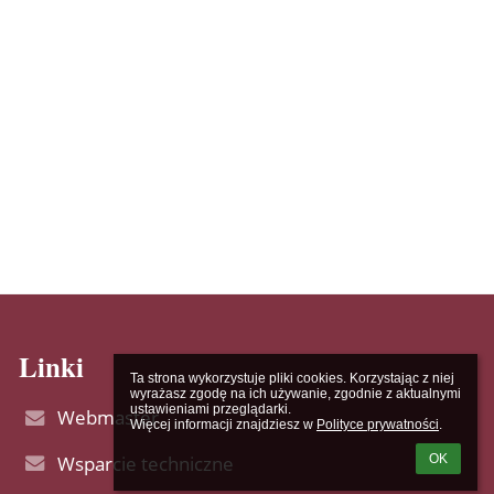
Linki
Ta strona wykorzystuje pliki cookies. Korzystając z niej 
wyrażasz zgodę na ich używanie, zgodnie z aktualnymi 
ustawieniami przeglądarki.

Webmaster
Więcej informacji znajdziesz w 
Polityce prywatności
.
Wsparcie techniczne
OK